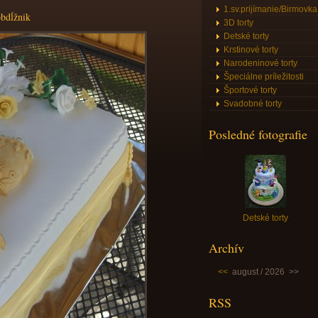
1.sv.prijímanie/Birmovka
obdĺžnik
3D torty
Detské torty
Krstinové torty
Narodeninové torty
Špeciálne príležitosti
Športové torty
Svadobné torty
Posledné fotografie
Detské torty
Archív
<<
august / 2026
>>
RSS