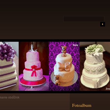
ímanie obdĺžnik
Fotoalbum