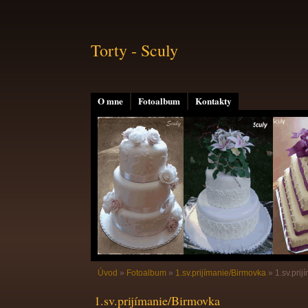
Torty - Sculy
O mne
Fotoalbum
Kontakty
Úvod
»
Fotoalbum
»
1.sv.prijímanie/Birmovka
»
1.sv.prij
1.sv.prijímanie/Birmovka