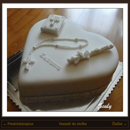
← Predchádzajúce
Naspäť do zložky
Ďalšie →