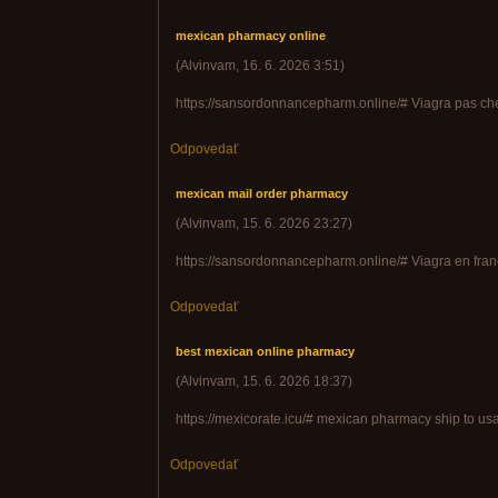
mexican pharmacy online
(
Alvinvam
,
16. 6. 2026
3:51
)
https://sansordonnancepharm.online/# Viagra pas cher
Odpovedať
mexican mail order pharmacy
(
Alvinvam
,
15. 6. 2026
23:27
)
https://sansordonnancepharm.online/# Viagra en franc
Odpovedať
best mexican online pharmacy
(
Alvinvam
,
15. 6. 2026
18:37
)
https://mexicorate.icu/# mexican pharmacy ship to us
Odpovedať