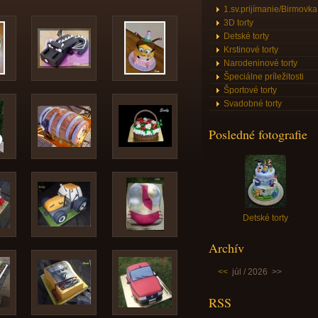
1.sv.prijímanie/Birmovka
3D torty
Detské torty
Krstinové torty
Narodeninové torty
Špeciálne príležitosti
Športové torty
Svadobné torty
Posledné fotografie
Detské torty
Archív
<<
júl / 2026
>>
RSS