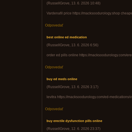
(
RussellGrove
,
13. 6. 2026
10:48
)
Vardenafil price https://macksoodurology.shop cheape
Odpovedať
best online ed medication
(
RussellGrove
,
13. 6. 2026
6:56
)
order ed pills online https://macksoodurology.com/ere
Odpovedať
buy ed meds online
(
RussellGrove
,
13. 6. 2026
3:17
)
levitra https://macksoodurology.com/ed-medications/via
Odpovedať
buy erectile dysfunction pills online
(
RussellGrove
,
12. 6. 2026
23:37
)