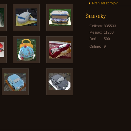
Prehľad zdrojov
Štatistiky
Celkom:
835533
Mesiac:
11260
Deň:
500
Online:
9