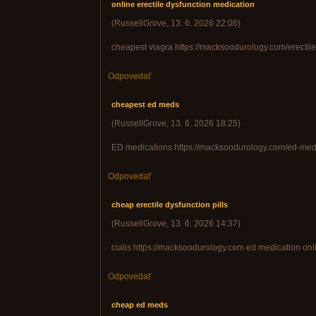
online erectile dysfunction medication
(
RussellGrove
,
13. 6. 2026
22:06
)
cheapest viagra https://macksoodurology.com/erectile
Odpovedať
cheapest ed meds
(
RussellGrove
,
13. 6. 2026
18:25
)
ED medications https://macksoodurology.com/ed-medic
Odpovedať
cheap erectile dysfunction pills
(
RussellGrove
,
13. 6. 2026
14:37
)
cialis https://macksoodurology.com ed medication onl
Odpovedať
cheap ed meds