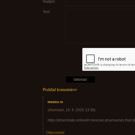
Nadpis:
Text:
Prehľad komentárov
mexico rx
(
Alvinvam
,
16. 6. 2026
13:38
)
https://pharmrate.online/# mexican pharmacies that sh
Odpovedať