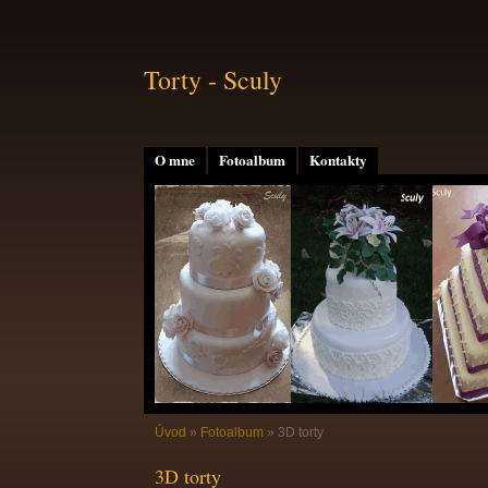
Torty - Sculy
O mne
Fotoalbum
Kontakty
Úvod
»
Fotoalbum
»
3D torty
3D torty