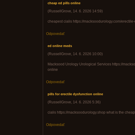
cheap ed pills online
(
RussellGrove
,
14. 6. 2026
14:59
)
cheapest cialis https://macksoodurology.com/erectile-
Odpovedať
ed online meds
(
RussellGrove
,
14. 6. 2026
10:00
)
Macksood Urology Urological Services https://mackso
online
Odpovedať
pills for erectile dysfunction online
(
RussellGrove
,
14. 6. 2026
5:36
)
cialis https://macksoodurology.shop what is the chea
Odpovedať