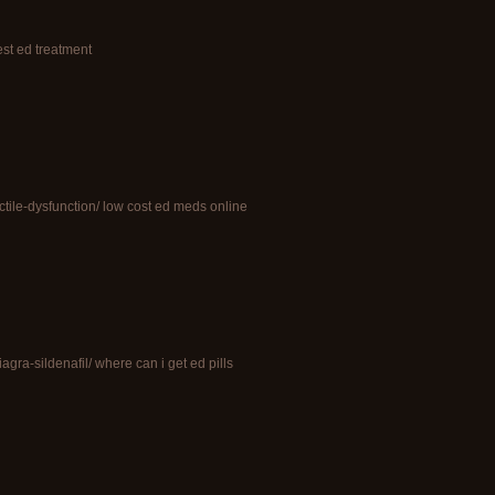
st ed treatment
ctile-dysfunction/ low cost ed meds online
gra-sildenafil/ where can i get ed pills