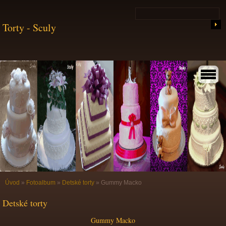
Torty - Sculy
Úvod
»
Fotoalbum
»
Detské torty
»
Gummy Macko
Detské torty
Gummy Macko