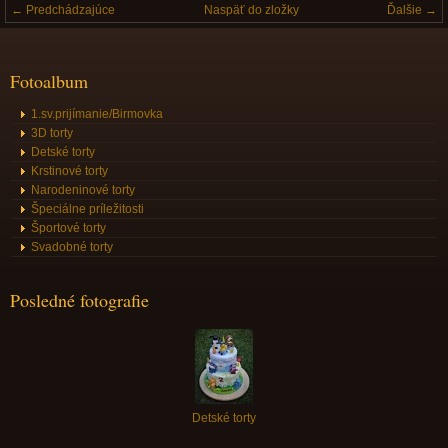
← Predchádzajúce
Naspäť do zložky
Ďalšie →
Fotoalbum
1.sv.prijímanie/Birmovka
3D torty
Detské torty
Krstinové torty
Narodeninové torty
Špeciálne príležitosti
Športové torty
Svadobné torty
Posledné fotografie
Detské torty