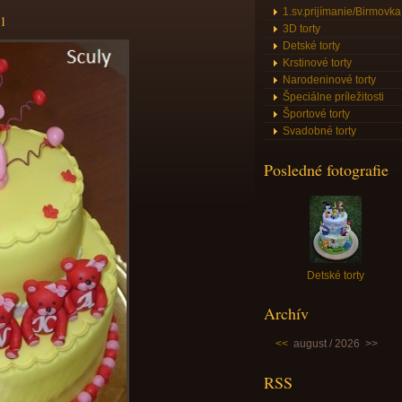
1.sv.prijímanie/Birmovka
1
3D torty
Detské torty
Krstinové torty
Narodeninové torty
Špeciálne príležitosti
Športové torty
Svadobné torty
Posledné fotografie
Detské torty
Archív
<<
august / 2026
>>
RSS