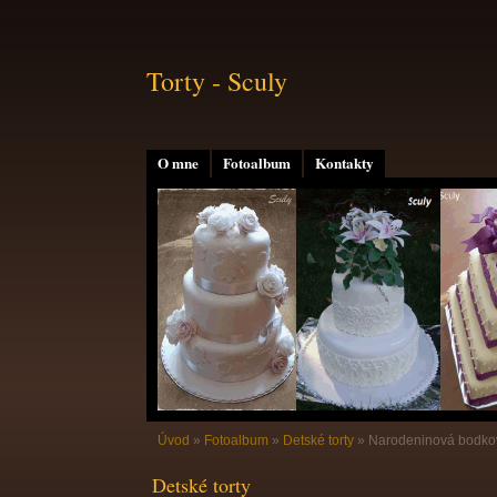
Torty - Sculy
O mne
Fotoalbum
Kontakty
Úvod
»
Fotoalbum
»
Detské torty
»
Narodeninová bodk
Detské torty