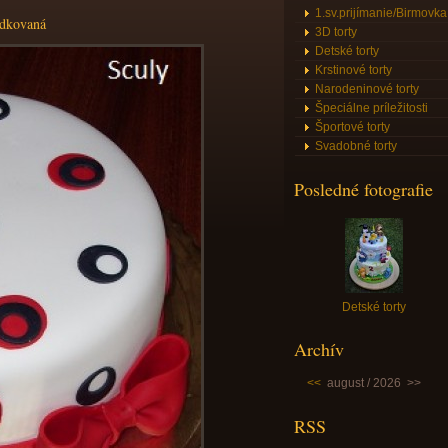
1.sv.prijímanie/Birmovka
odkovaná
3D torty
Detské torty
Krstinové torty
Narodeninové torty
Špeciálne príležitosti
Športové torty
Svadobné torty
Posledné fotografie
Detské torty
Archív
<<
august / 2026
>>
RSS