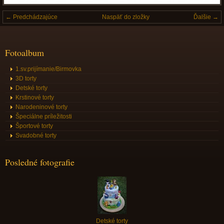
← Predchádzajúce
Naspäť do zložky
Ďalšie →
Fotoalbum
1.sv.prijímanie/Birmovka
3D torty
Detské torty
Krstinové torty
Narodeninové torty
Špeciálne príležitosti
Športové torty
Svadobné torty
Posledné fotografie
Detské torty