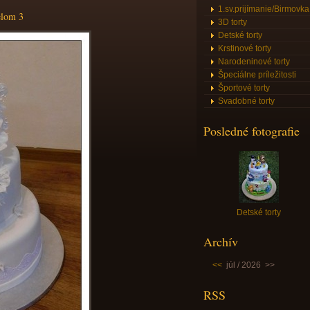
1.sv.prijímanie/Birmovka
elom 3
3D torty
Detské torty
Krstinové torty
Narodeninové torty
Špeciálne príležitosti
Športové torty
Svadobné torty
Posledné fotografie
Detské torty
Archív
<<
júl / 2026
>>
RSS