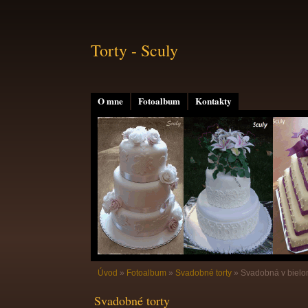
Torty - Sculy
O mne
Fotoalbum
Kontakty
Úvod
»
Fotoalbum
»
Svadobné torty
»
Svadobná v bielo
Svadobné torty